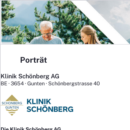
Home
J
Das Jobportal der Schweizer Spitäler,
Kliniken und Reha-Zentren.
Porträt
Klinik Schönberg AG
Für Stellensuchende
BE · 3654 · Gunten · Schönbergstrasse 40
Für Arbeitgeber
Die Klinik Schönberg AG