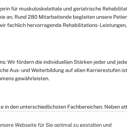
gerin für muskuloskelettale und geriatrische Rehabilit
pie an. Rund 280 Mitarbeitende begleiten unsere Pati
wir fachlich hervorragende Rehabilitations-Leistungen
: Wir fördern die individuellen Stärken jeder und jed
che Aus- und Weiterbildung auf allen Karrierestufen ist 
hmens gewährleisten.
te in den unterschiedlichsten Fachbereichen. Neben a
en Fokus auf eine positiv gelebte Firmenkultur nach un
nsere Webseite für Sie optimal zu gestalten und