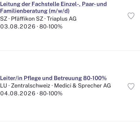
Leitung der Fachstelle Einzel-, Paar- und
Familienberatung (m/w/d)
SZ · Pfäffikon SZ · Triaplus AG
Befristete Anstellung
03.08.2026
80-100%
Festanstellung
Freiwilligenarbeit/Ehrenamt
Mandatsverhältnis
Leiter/in Pflege und Betreuung 80-100%
Anstellung
LU · Zentralschweiz · Medici & Sprecher AG
Reduzierte Arbeitszeiten
37
04.08.2026
80-100%
Flexible Arbeitszeiten
259
Individuelle Diensteinteilung
114
Bezahlte Pausen
474
Ferien Plus
474
Lohn und Boni
124
Vorsorge Plus
400