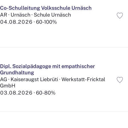
Sozialversicherungen Plus
222
Co-Schulleitung Volksschule Urnäsch
Aus- und Weiterbildung
745
AR · Urnäsch · Schule Urnäsch
Förderung Mitarbeitende
425
04.08.2026
60-100%
Zulagen / Spesen
358
Kindertagesstätte im Haus
166
Elternurlaub Plus
251
Sabbatical
72
Familie und Freizeit
Dipl. Sozialpädagoge mit empathischer
Kinderzulagen Plus
205
Grundhaltung
Beteiligung Kinderbetreuung
26
AG · Kaiseraugst Liebrüti · Werkstatt-Fricktal
Home-Office
168
GmbH
Unbezahlte Ferien
367
03.08.2026
60-80%
Arbeitsort / Arbeitsplatz
ÖV-Anbindung
476
Beteiligung ÖV-Abonnemente
132
Parkplätze
531