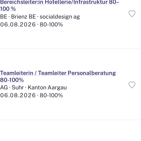
211
Bereichsleiter:in Hotellerie/Infrastruktur 80–
Behindertenhilfe
133
100 %
Demenz
BE · Brienz BE · socialdesign ag
133
Palliative Care
06.08.2026
80-100%
56
Sozialwesen
Behindertenwesen
247
Spielgruppe/Krippe/Hort
4
Beratung
16
Case Management
4
Teamleiterin / Teamleiter Personalberatung
Betriebliche Sozialarbeit
11
80-100%
Gesetzliche Sozialarbeit
10
AG · Suhr · Kanton Aargau
Tagesstätten
22
06.08.2026
80-100%
Wohnen/Internat
86
Bildungswesen
Heilpädagogik
21
Weiterbildung
0