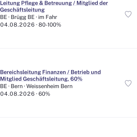
Leitung Pflege & Betreuung / Mitglied der
Geschäftsleitung
BE · Brügg BE · im Fahr
04.08.2026
80-100%
0%
100%
0
10
20
30
40
50
60
70
80
90
100
Bereichsleitung Finanzen / Betrieb und
Mitglied Geschäftsleitung, 60%
BE · Bern · Weissenheim Bern
Mitarbeit
04.08.2026
60%
Fachverantwortung
Führungsposition
Praktikum
Lehrstelle