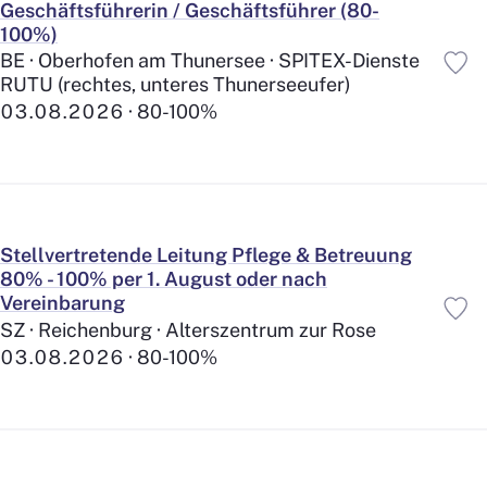
Geschäftsführerin / Geschäftsführer (80-
Firmen-Auto Privatnutzung
45
100%)
Entschädigung Arbeitsweg
18
BE · Oberhofen am Thunersee · SPITEX-Dienste
Kantine
351
RUTU (rechtes, unteres Thunerseeufer)
Vergünstigung Verpflegung
384
03.08.2026
80-100%
Gratis Getränke
380
Gratis Snacks
200
Mobiltelefon
216
Hunde erlaubt
36
Relax Bereiche
176
Stellvertretende Leitung Pflege & Betreuung
Gesundheits-Massnahmen
352
80% - 100% per 1. August oder nach
Sport / Fitness
397
Vereinbarung
Mitgestaltung
313
SZ · Reichenburg · Alterszentrum zur Rose
Barrierefreie Einrichtung
235
03.08.2026
80-100%
Diverses
Geschenke
478
Events für Mitarbeitende
504
Prämien
133