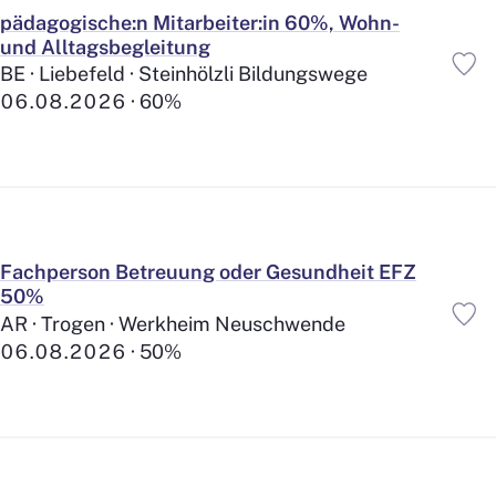
Firmen-Auto Privatnutzung
46
pädagogische:n Mitarbeiter:in 60%, Wohn-
Entschädigung Arbeitsweg
und Alltagsbegleitung
18
Kantine
BE · Liebefeld · Steinhölzli Bildungswege
352
Vergünstigung Verpflegung
06.08.2026
60%
386
Gratis Getränke
381
Gratis Snacks
200
Mobiltelefon
216
Hunde erlaubt
37
Relax Bereiche
176
Gesundheits-Massnahmen
353
Fachperson Betreuung oder Gesundheit EFZ
Sport / Fitness
50%
397
Mitgestaltung
AR · Trogen · Werkheim Neuschwende
314
Barrierefreie Einrichtung
06.08.2026
50%
235
Diverses
Geschenke
480
Events für Mitarbeitende
506
Prämien
133