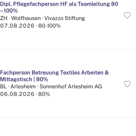
Dipl. Pflegefachperson HF als Teamleitung 80
– 100%
ZH · Wolfhausen · Vivazzo Stiftung
Befristete Anstellung
07.08.2026
80-100%
Festanstellung
Freiwilligenarbeit/Ehrenamt
Mandatsverhältnis
Fachperson Betreuung Textiles Arbeiten &
Anstellung
Mittagstisch | 80%
BL · Arlesheim · Sonnenhof Arlesheim AG
Reduzierte Arbeitszeiten
38
06.08.2026
80%
Flexible Arbeitszeiten
260
Individuelle Diensteinteilung
115
Bezahlte Pausen
475
Ferien Plus
476
Lohn und Boni
125
Vorsorge Plus
402