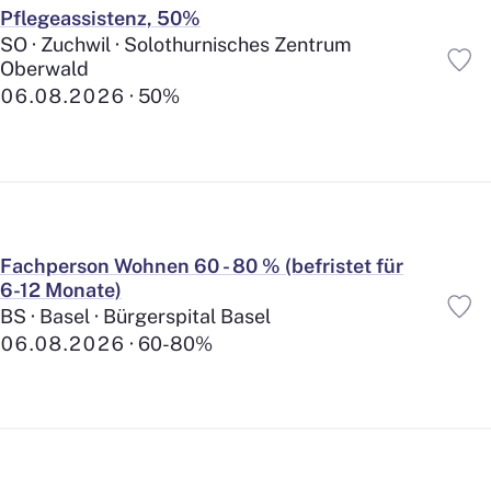
Sozialversicherungen Plus
Pflegeassistenz, 50%
224
Aus- und Weiterbildung
SO · Zuchwil · Solothurnisches Zentrum
747
Oberwald
Förderung Mitarbeitende
426
06.08.2026
50%
Zulagen / Spesen
359
Kindertagesstätte im Haus
167
Elternurlaub Plus
252
Sabbatical
73
Familie und Freizeit
Kinderzulagen Plus
Fachperson Wohnen 60 - 80 % (befristet für
205
Beteiligung Kinderbetreuung
6-12 Monate)
26
Home-Office
BS · Basel · Bürgerspital Basel
169
Unbezahlte Ferien
06.08.2026
60-80%
368
Arbeitsort / Arbeitsplatz
ÖV-Anbindung
477
Beteiligung ÖV-Abonnemente
132
Parkplätze
532