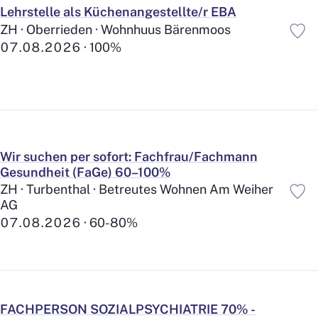
211
Lehrstelle als Küchenangestellte/r EBA
Behindertenhilfe
133
ZH · Oberrieden · Wohnhuus Bärenmoos
Demenz
133
07.08.2026
100%
Palliative Care
56
Sozialwesen
Behindertenwesen
247
Spielgruppe/Krippe/Hort
4
Beratung
16
Wir suchen per sofort: Fachfrau/Fachmann
Case Management
4
Gesundheit (FaGe) 60–100%
Betriebliche Sozialarbeit
11
ZH · Turbenthal · Betreutes Wohnen Am Weiher
Gesetzliche Sozialarbeit
10
AG
Tagesstätten
22
07.08.2026
60-80%
Wohnen/Internat
87
Bildungswesen
Heilpädagogik
21
Weiterbildung
0
FACHPERSON SOZIALPSYCHIATRIE 70% -