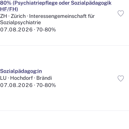
80% (Psychiatriepflege oder Sozialpädagogik
HF/FH)
ZH · Zürich · Interessengemeinschaft für
Sozialpsychiatrie
0%
100%
07.08.2026
70-80%
0
10
20
30
40
50
60
70
80
90
100
Sozialpädagog:in
LU · Hochdorf · Brändi
Mitarbeit
07.08.2026
70-80%
Fachverantwortung
Führungsposition
Praktikum
Lehrstelle