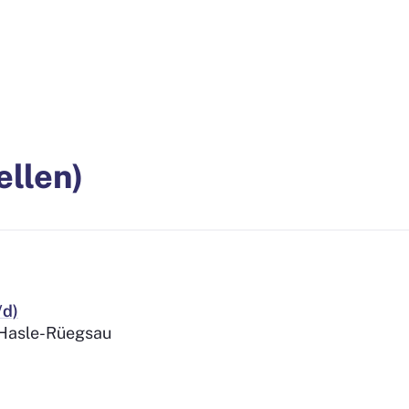
ellen)
/d)
 Hasle-Rüegsau