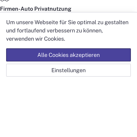
Firmen-Auto Privatnutzung
Transportbus-Miete: CHF 1.–/km
Um unsere Webseite für Sie optimal zu gestalten
und fortlaufend verbessern zu können,
verwenden wir Cookies.
Kantine
Attraktive Räumlichkeiten für die Verpflegung mit
Alle Cookies akzeptieren
Klinik Schönberg AG
traumhafter Aussicht.
Start
Karte
Benefits
Jobs
Einstellungen
Suchabo
Vergünstigung Verpflegung
4 Sterne-Menü für CHF 10.– (Tagesteller mit Beilage,
Salat und Tagessuppe), sowie weitere vergünstigte
Verpflegungsmöglichkeiten. Suppe und Brot werden
täglich kostenlos angeboten.